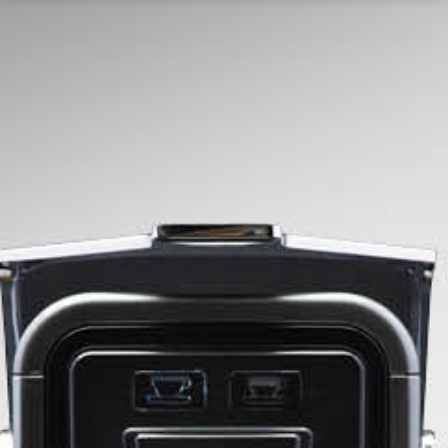
אודות
פורטפוליו
דיגיטל
צילום
צור קשר
וידאו
אנגלית
CONTACT
+97297731271
US: