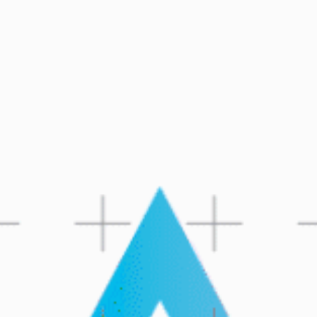
CHAT
052-3000401
WITH DVIR: