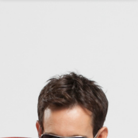
אודות
פורטפוליו
דיגיטל
צילום
צור קשר
וידאו
אנגלית
CONTACT
+97297731271
US: