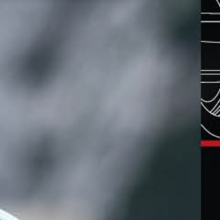
אודות
פורטפוליו
דיגיטל
צילום
צור קשר
וידאו
אנגלית
CONTACT
+97297731271
US: